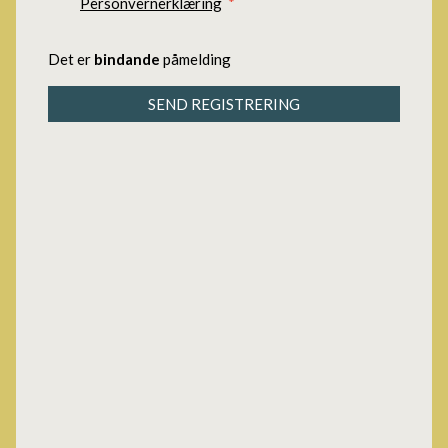
Personvernerklæring
*
Det er
bindande
påmelding
SEND REGISTRERING